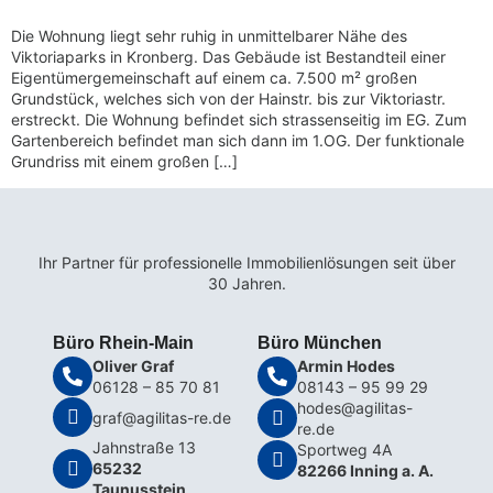
Die Wohnung liegt sehr ruhig in unmittelbarer Nähe des
Viktoriaparks in Kronberg. Das Gebäude ist Bestandteil einer
Eigentümergemeinschaft auf einem ca. 7.500 m² großen
Grundstück, welches sich von der Hainstr. bis zur Viktoriastr.
erstreckt. Die Wohnung befindet sich strassenseitig im EG. Zum
Gartenbereich befindet man sich dann im 1.OG. Der funktionale
Grundriss mit einem großen […]
Ihr Partner für professionelle Immobilienlösungen seit über
30 Jahren.
Büro Rhein-Main
Büro München
Oliver Graf
Armin Hodes
06128 – 85 70 81
08143 – 95 99 29
hodes@agilitas-
graf@agilitas-re.de
re.de
Jahnstraße 13
Sportweg 4A
65232
82266 Inning a. A.
Taunusstein