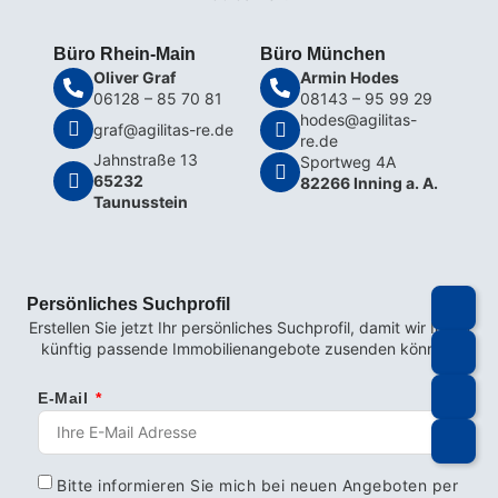
Büro Rhein-Main
Büro München
Oliver Graf
Armin Hodes
06128 – 85 70 81
08143 – 95 99 29
hodes@agilitas-
graf@agilitas-re.de
re.de
Jahnstraße 13
Sportweg 4A
65232
82266 Inning a. A.
Taunusstein
Persönliches Suchprofil
Erstellen Sie jetzt Ihr persönliches Suchprofil, damit wir Ihnen
künftig passende Immobilienangebote zusenden können.
E-Mail
Bitte informieren Sie mich bei neuen Angeboten per