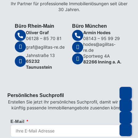
Ihr Partner für professionelle Immobilienlösungen seit über
30 Jahren.
Büro Rhein-Main
Büro München
Oliver Graf
Armin Hodes
06128 – 85 70 81
08143 – 95 99 29
hodes@agilitas-
graf@agilitas-re.de
re.de
Jahnstraße 13
Sportweg 4A
65232
82266 Inning a. A.
Taunusstein
Persönliches Suchprofil
Erstellen Sie jetzt Ihr persönliches Suchprofil, damit wir Ihnen
künftig passende Immobilienangebote zusenden können.
E-Mail