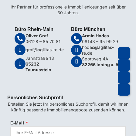
Ihr Partner für professionelle Immobilienlösungen seit über
30 Jahren.
Büro Rhein-Main
Büro München
Oliver Graf
Armin Hodes
06128 – 85 70 81
08143 – 95 99 29
hodes@agilitas-
graf@agilitas-re.de
re.de
Jahnstraße 13
Sportweg 4A
65232
82266 Inning a. A.
Taunusstein
Persönliches Suchprofil
Erstellen Sie jetzt Ihr persönliches Suchprofil, damit wir Ihnen
künftig passende Immobilienangebote zusenden können.
E-Mail