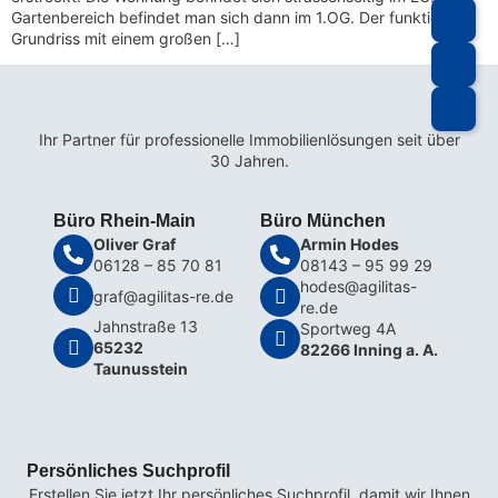
Gartenbereich befindet man sich dann im 1.OG. Der funktionale
Grundriss mit einem großen […]
Ihr Partner für professionelle Immobilienlösungen seit über
30 Jahren.
Büro Rhein-Main
Büro München
Oliver Graf
Armin Hodes
06128 – 85 70 81
08143 – 95 99 29
hodes@agilitas-
graf@agilitas-re.de
re.de
Jahnstraße 13
Sportweg 4A
65232
82266 Inning a. A.
Taunusstein
Persönliches Suchprofil
Erstellen Sie jetzt Ihr persönliches Suchprofil, damit wir Ihnen